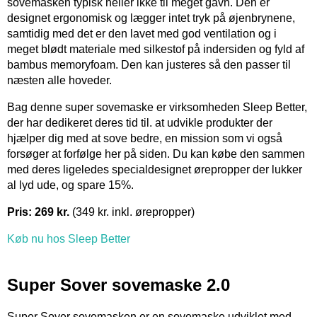
sovemasken typisk heller ikke til meget gavn. Den er
designet ergonomisk og lægger intet tryk på øjenbrynene,
samtidig med det er den lavet med god ventilation og i
meget blødt materiale med silkestof på indersiden og fyld af
bambus memoryfoam. Den kan justeres så den passer til
næsten alle hoveder.
Bag denne super sovemaske er virksomheden Sleep Better,
der har dedikeret deres tid til. at udvikle produkter der
hjælper dig med at sove bedre, en mission som vi også
forsøger at forfølge her på siden. Du kan købe den sammen
med deres ligeledes specialdesignet ørepropper der lukker
al lyd ude, og spare 15%.
Pris: 269 kr.
(349 kr. inkl. ørepropper)
Køb nu hos Sleep Better
Super Sover sovemaske 2.0
Super Sover sovemasken er en sovemaske udviklet med