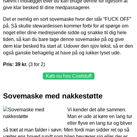
nævnt i indlægget eller du kan bruge denne for ligesom at
give klar besked til dine medpassagerer.
Det er nemlig en sort sovemaske hvor der står “FUCK OFF”
på. Så skulle stewardessen kommer forbi for at spørge om
noget eller dine medrejsende sidde og snakke til dig hele
tiden, så kan du bare tage denne sovemaske på og give
dem klar besked fra start af. Udover den sjov tekst, så er den
også ganske behagelig at have på og lukker lyset ude.
Pris: 39 kr.
(3 for 2)
Køb nu hos Coolstuff
Sovemaske med nakkestøtte
Vi kender det alle sammen.
Man er ude at køre en lang tur
eller flyve en lang tur og bliver
så træt at man falder i søvn. Men fordi man sidder ret op så
vælter ens hoved rundt som bilen bevæger sig eller der er